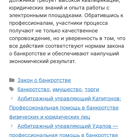
юридических знаний и опыта работы с
электронными площадками. Обратившись к
профессионалам, участники процесса
получают не только качественное
сопровождение, но и уверенность в том, что
все действия соответствуют нормам закона
о банкротстве и обеспечивают наилучший
экономический результат.
Рубрики
Закон о банкротстве
Метки
банкротство
,
имущество
,
торги
Арбитражный управляющий Капитонов:
Профессиональная помощь в банкротстве
физических и юридических лиц
Арбитражный управляющий Удалов —
профессиональная помощь в банкротстве