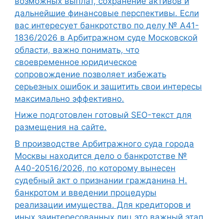
возможных выплат, сохранение активов и
дальнейшие финансовые перспективы. Если
вас интересует банкротство по делу № А41-
1836/2026 в Арбитражном суде Московской
области, важно понимать, что
своевременное юридическое
сопровождение позволяет избежать
серьезных ошибок и защитить свои интересы
максимально эффективно.
Ниже подготовлен готовый SEO-текст для
размещения на сайте.
В производстве Арбитражного суда города
Москвы находится дело о банкротстве №
А40-20516/2026, по которому вынесен
судебный акт о признании гражданина Н.
банкротом и введении процедуры
реализации имущества. Для кредиторов и
иных заинтересованных лиц это важный этап