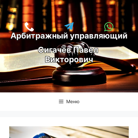
Перейти
к
содержимому
Арбитражный управляющий
С
игачёв Павел 
Викторович
Меню