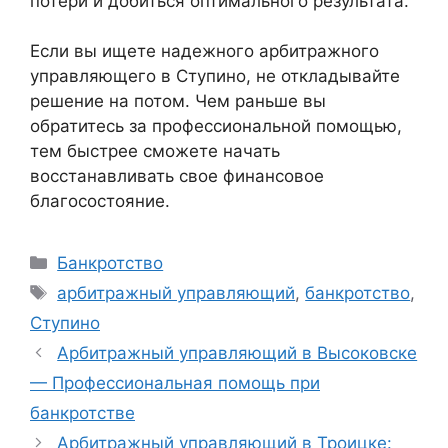
потери и добиться оптимального результата.
Если вы ищете надежного арбитражного
управляющего в Ступино, не откладывайте
решение на потом. Чем раньше вы
обратитесь за профессиональной помощью,
тем быстрее сможете начать
восстанавливать свое финансовое
благосостояние.
Рубрики
Банкротство
Метки
арбитражный управляющий
,
банкротство
,
Ступино
Арбитражный управляющий в Высоковске
— Профессиональная помощь при
банкротстве
Арбитражный управляющий в Троицке: