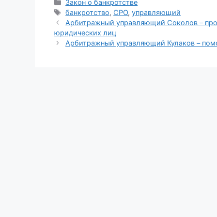
Рубрики
Закон о банкротстве
Метки
банкротство
,
СРО
,
управляющий
Арбитражный управляющий Соколов – про
юридических лиц
Арбитражный управляющий Кулаков – помо