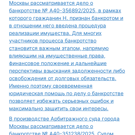
Москвы рассматривается дело о
банкротстве № А40-356892/2025, в рамках
которого гражданин Н. признан банкротом и
в отношении него введена процедура
реализации имущества. Для многих
участников процесса банкротство
становится важным этапом, напрямую
влияющим на имущественные права,
финансовое положение и дальнейшие
перспективы взыскания задолженности либо
освобождения от долговых обязательств.
Именно поэтому своевременная
юридическая помощь по делу о банкротстве
позволяет избежать серьезных ошибок и
максимально защитить свои интересы.
В производстве Арбитражного суда города
Москвы рассматривается дело о
банкротстве № А40-351238/2025. Судом