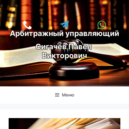
Перейти
к
содержимому
Арбитражный управляющий
С
игачёв Павел 
Викторович
Меню