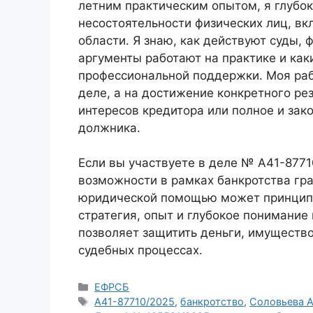
летним практическим опытом, я глубо
несостоятельности физических лиц, в
области. Я знаю, как действуют суды,
аргументы работают на практике и ка
профессиональной поддержки. Моя раб
деле, а на достижение конкретного ре
интересов кредитора или полное и за
должника.
Если вы участвуете в деле № А41-8771
возможности в рамках банкротства гр
юридической помощью может принципи
стратегия, опыт и глубокое понимание
позволяет защитить деньги, имущество
судебных процессах.
Рубрики
ЕФРСБ
Метки
А41-87710/2025
,
банкротство
,
Соловьева 