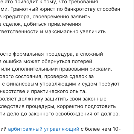
 это приводит к тому, что требования
ми. Грамотный юрист по банкротству способен
в кредитора, своевременно заявить
е сделок, добиться привлечения
тветственности и максимально увеличить
росто формальная процедура, а сложный
я ошибка может обернуться потерей
в или дополнительными правовыми рисками.
вого состояния, проверка сделок за
 с финансовым управляющим и судом требуют
нкротстве и практического опыта.
воляет должнику защитить свои законные
следствия процедуры, корректно подготовить
и дело до законного освобождения от долгов.
щий
арбитражный управляющий
с более чем 10-