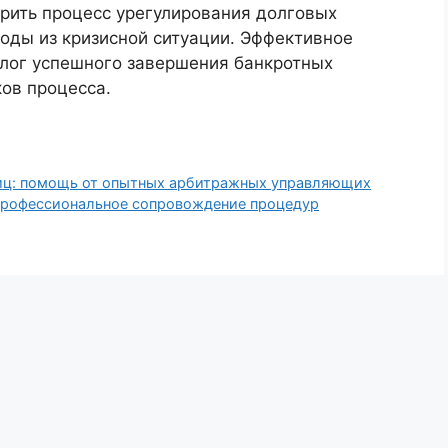
орить процесс урегулирования долговых
оды из кризисной ситуации. Эффективное
лог успешного завершения банкротных
ов процесса.
лиц: помощь от опытных арбитражных управляющих
рофессиональное сопровождение процедур