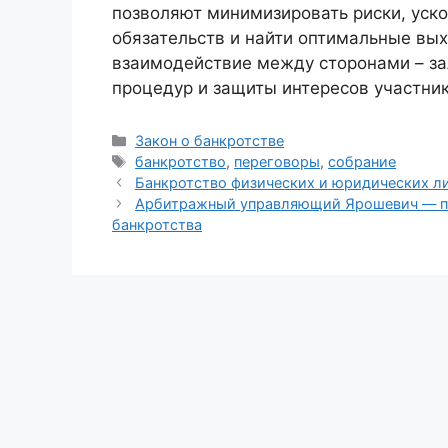
позволяют минимизировать риски, уск
обязательств и найти оптимальные вых
взаимодействие между сторонами – за
процедур и защиты интересов участник
Рубрики
Закон о банкротстве
Метки
банкротство
,
переговоры
,
собрание
Банкротство физических и юридических 
Арбитражный управляющий Ярошевич — п
банкротства