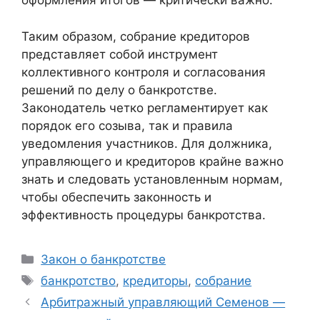
оформления итогов — критически важно.
Таким образом, собрание кредиторов
представляет собой инструмент
коллективного контроля и согласования
решений по делу о банкротстве.
Законодатель четко регламентирует как
порядок его созыва, так и правила
уведомления участников. Для должника,
управляющего и кредиторов крайне важно
знать и следовать установленным нормам,
чтобы обеспечить законность и
эффективность процедуры банкротства.
Рубрики
Закон о банкротстве
Метки
банкротство
,
кредиторы
,
собрание
Арбитражный управляющий Семенов —