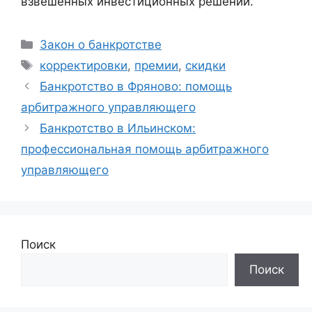
взвешенных инвестиционных решений.
Рубрики
Закон о банкротстве
Метки
корректировки
,
премии
,
скидки
Банкротство в Фряново: помощь
арбитражного управляющего
Банкротство в Ильинском:
профессиональная помощь арбитражного
управляющего
Поиск
Поиск