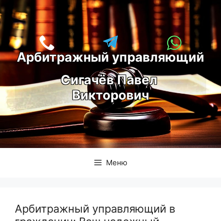
Перейти
к
содержимому
Арбитражный управляющий
С
игачёв Павел 
Викторович
Меню
Арбитражный управляющий в