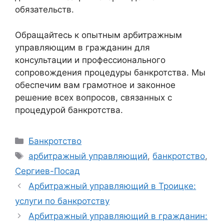
обязательств.
Обращайтесь к опытным арбитражным
управляющим в гражданин для
консультации и профессионального
сопровождения процедуры банкротства. Мы
обеспечим вам грамотное и законное
решение всех вопросов, связанных с
процедурой банкротства.
Рубрики
Банкротство
Метки
арбитражный управляющий
,
банкротство
,
Сергиев-Посад
Арбитражный управляющий в Троицке:
услуги по банкротству
Арбитражный управляющий в гражданин: