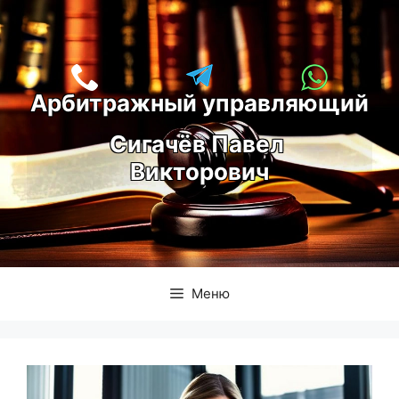
Перейти
к
содержимому
Арбитражный управляющий
С
игачёв Павел 
Викторович
Меню