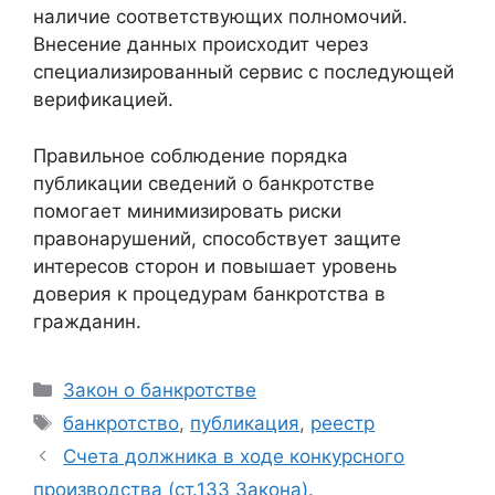
наличие соответствующих полномочий.
Внесение данных происходит через
специализированный сервис с последующей
верификацией.
Правильное соблюдение порядка
публикации сведений о банкротстве
помогает минимизировать риски
правонарушений, способствует защите
интересов сторон и повышает уровень
доверия к процедурам банкротства в
гражданин.
Рубрики
Закон о банкротстве
Метки
банкротство
,
публикация
,
реестр
Счета должника в ходе конкурсного
производства (ст.133 Закона).