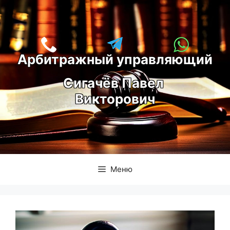
Перейти
к
содержимому
Арбитражный управляющий
С
игачёв Павел 
Викторович
Меню