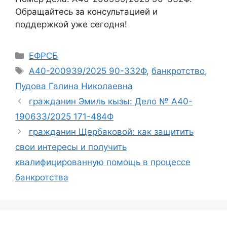
Обращайтесь за консультацией и
поддержкой уже сегодня!
Рубрики
ЕФРСБ
Метки
А40-200939/2025 90-332Ф
,
банкротство
,
Пудова Галина Николаевна
гражданин Эмиль кызы: Дело № А40-
190633/2025 171-484Ф
гражданин Щербаковой: как защитить
свои интересы и получить
квалифицированную помощь в процессе
банкротства