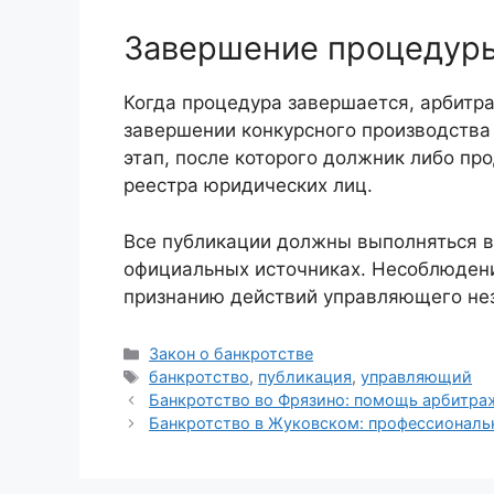
Завершение процедуры
Когда процедура завершается, арбитр
завершении конкурсного производства
этап, после которого должник либо пр
реестра юридических лиц.
Все публикации должны выполняться 
официальных источниках. Несоблюдени
признанию действий управляющего нез
Рубрики
Закон о банкротстве
Метки
банкротство
,
публикация
,
управляющий
Банкротство во Фрязино: помощь арбитр
Банкротство в Жуковском: профессионал