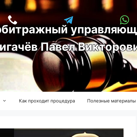
рбитражный управляющ
игачёв Павел Викторов
Как проходит процедура
Полезные материалы