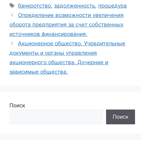
Метки
банкротство
,
задолженность
,
процедура
Определение возможности увеличения
оборота предприятия за счет собственных
источников финансирования.
Акционерное общество. Учредительные
документы и органы управления
акционерного общества. Дочерние и
зависимые общества.
Поиск
Поиск