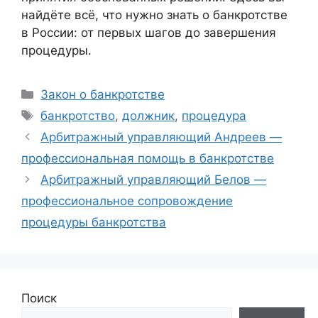
найдёте всё, что нужно знать о банкротстве
в России: от первых шагов до завершения
процедуры.
Рубрики
Закон о банкротстве
Метки
банкротство
,
должник
,
процедура
Арбитражный управляющий Андреев —
профессиональная помощь в банкротстве
Арбитражный управляющий Белов —
профессиональное сопровождение
процедуры банкротства
Поиск