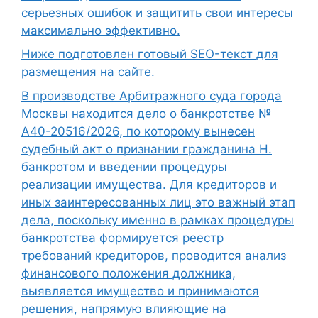
серьезных ошибок и защитить свои интересы
максимально эффективно.
Ниже подготовлен готовый SEO-текст для
размещения на сайте.
В производстве Арбитражного суда города
Москвы находится дело о банкротстве №
А40-20516/2026, по которому вынесен
судебный акт о признании гражданина Н.
банкротом и введении процедуры
реализации имущества. Для кредиторов и
иных заинтересованных лиц это важный этап
дела, поскольку именно в рамках процедуры
банкротства формируется реестр
требований кредиторов, проводится анализ
финансового положения должника,
выявляется имущество и принимаются
решения, напрямую влияющие на