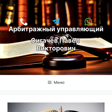
Перейти
к
содержимому
Арбитражный управляющий
С
игачёв Павел 
Викторович
Меню