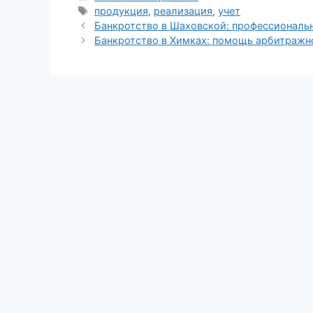
Метки
продукция
,
реализация
,
учет
Банкротство в Шаховской: профессионал
Банкротство в Химках: помощь арбитраж