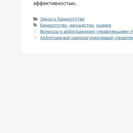
эффективностью.
Рубрики
Закон о банкротстве
Метки
банкротство
,
имущество
,
оценка
Вопросы к арбитражному управляющему пр
Арбитражный саморегулируемый управляю