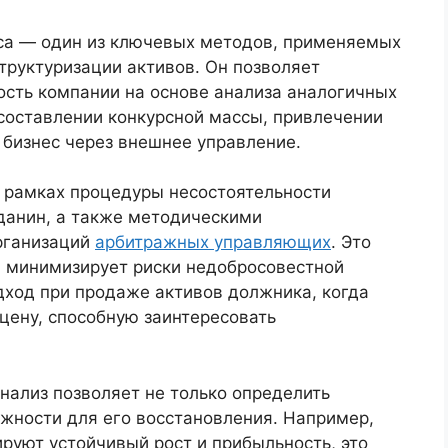
са — один из ключевых методов, применяемых
труктуризации активов. Он позволяет
сть компании на основе анализа аналогичных
 составлении конкурсной массы, привлечении
 бизнес через внешнее управление.
 рамках процедуры несостоятельности
данин, а также методическими
рганизаций
арбитражных управляющих
. Это
и минимизирует риски недобросовестной
дход при продаже активов должника, когда
цену, способную заинтересовать
нализ позволяет не только определить
ожности для его восстановления. Например,
руют устойчивый рост и прибыльность, это