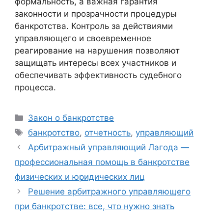
формальность, а важная гарантия
законности и прозрачности процедуры
банкротства. Контроль за действиями
управляющего и своевременное
реагирование на нарушения позволяют
защищать интересы всех участников и
обеспечивать эффективность судебного
процесса.
Рубрики
Закон о банкротстве
Метки
банкротство
,
отчетность
,
управляющий
Арбитражный управляющий Лагода —
профессиональная помощь в банкротстве
физических и юридических лиц
Решение арбитражного управляющего
при банкротстве: все, что нужно знать