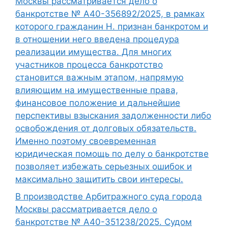
Москвы рассматривается дело о
банкротстве № А40-356892/2025, в рамках
которого гражданин Н. признан банкротом и
в отношении него введена процедура
реализации имущества. Для многих
участников процесса банкротство
становится важным этапом, напрямую
влияющим на имущественные права,
финансовое положение и дальнейшие
перспективы взыскания задолженности либо
освобождения от долговых обязательств.
Именно поэтому своевременная
юридическая помощь по делу о банкротстве
позволяет избежать серьезных ошибок и
максимально защитить свои интересы.
В производстве Арбитражного суда города
Москвы рассматривается дело о
банкротстве № А40-351238/2025. Судом