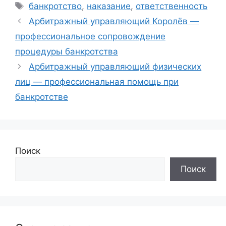
Метки
банкротство
,
наказание
,
ответственность
Арбитражный управляющий Королёв —
профессиональное сопровождение
процедуры банкротства
Арбитражный управляющий физических
лиц — профессиональная помощь при
банкротстве
Поиск
Поиск