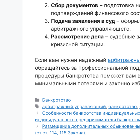
Сбор документов
– подготовка н
подтверждений финансового сос
Подача заявления в суд
– оформл
арбитражного управляющего.
Рассмотрение дела
– судебные з
кризисной ситуации.
Если вам нужен надежный
арбитражн
обращайтесь за профессиональной по
процедуры банкротства поможет вам в
минимальными потерями и законно изб
Рубрики
Банкротство
Метки
арбитражный управляющий
,
банкротство
,
Особенности банкротства индивидуальных
индивидуального предпринимателя банкрото
Размещение дополнительных обыкновенны
(ст.ст. 114, 115 Закона).