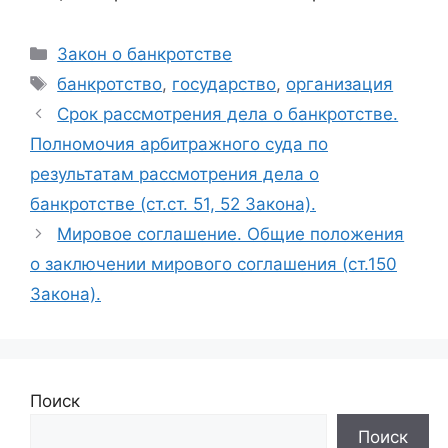
Рубрики
Закон о банкротстве
Метки
банкротство
,
государство
,
организация
Срок рассмотрения дела о банкротстве.
Полномочия арбитражного суда по
результатам рассмотрения дела о
банкротстве (ст.ст. 51, 52 Закона).
Мировое соглашение. Общие положения
о заключении мирового соглашения (ст.150
Закона).
Поиск
Поиск