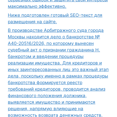
максимально эффективно.
Ниже подготовлен готовый SEO-текст для
размещения на сайте.
В производстве Арбитражного суда города
Москвы находится дело о банкротстве №
А40-20516/2026, по которому вынесен
судебный акт о признании гражданина Н.
банкротом и введении процедуры
реализации имущества. Для кредиторов и
иных заинтересованных лиц это важный этап
дела, поскольку именно в рамках процедуры
банкротства формируется реестр
требований кредиторов, проводится анализ
финансового положения должника,
выявляется имущество и принимаются
решения, напрямую влияющие на
возможность возврата денежных средств.