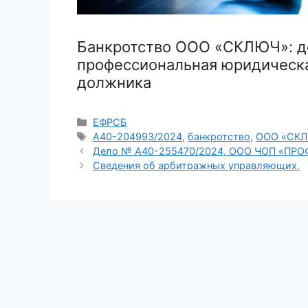
Банкротство ООО «СКЛЮЧ»: 
профессиональная юридическа
должника
Рубрики
ЕФРСБ
Метки
А40-204993/2024
,
банкротство
,
ООО «СК
Дело № А40-255470/2024, ООО ЧОП «ПРО
Сведения об арбитражных управляющих.