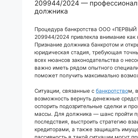
209944/2024 — профессионал
должника
Процедура банкротства ООО «ПЕРВЫЙ
209944/2024 привлекла внимание как к
Признание должника банкротом и откр
юридическая стадия, требующая точны
всех нюансов законодательства о несо
важно иметь рядом опытного специали
поможет получить максимально возмож
Ситуации, связанные с
банкротство
м, 
возможность вернуть денежные средст
оспорить подозрительные сделки и пр
массы. Для должника — шанс пройти п
последствия, выстроить стратегию в
кредиторами, а также защищать имуще
пассивность в такой ситуации могут п