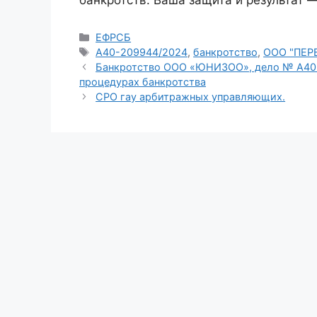
банкротств. Ваша защита и результат 
Рубрики
ЕФРСБ
Метки
А40-209944/2024
,
банкротство
,
ООО "ПЕР
Банкротство ООО «ЮНИЗОО», дело № А40
процедурах банкротства
СРО гау арбитражных управляющих.