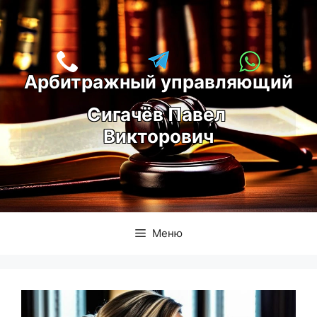
Перейти
к
содержимому
Арбитражный управляющий
С
игачёв Павел 
Викторович
Меню