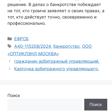
решение. В делах о банкротстве побеждает
не тот, кто громче заявляет о своих правах, а
тот, кто действует точно, своевременно и
профессионально.
Рубрики
ЕФРСБ
Метки
А40-115208/2024
,
банкротство
,
ООО
«ОПТИКЛЭНД МОСКВА»
гражданин арбитражный управляющий.
Карточка арбитражного управляющего.
Поиск
Поиск