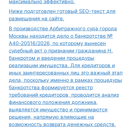
максимально эффективно.
Ниже подготовлен готовый SEO-текст для
размещения на сайте.
В производстве Арбитражного суда города
Москвы находится дело о банкротстве №
А40-20516/2026, по которому вынесен
судебный акт о признании гражданина Н.
банкротом и введении процедуры
реализации имущества. Для кредиторов и
иных заинтересованных лиц это важный этап
дела, поскольку именно в рамках процедуры
банкротства формируется реестр
требований кредиторов, проводится анализ
финансового положения должника,
выявляется имущество и принимаются
решения, напрямую влияющие на
возможность возврата денежных средств.