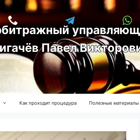
рбитражный управляющ
игачёв Павел Викторов
Как проходит процедура
Полезные материалы