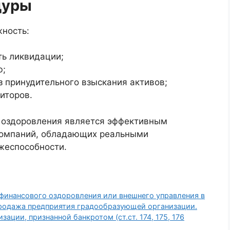
дуры
ность:
ть ликвидации;
ю;
з принудительного взыскания активов;
иторов.
 оздоровления является эффективным
 компаний, обладающих реальными
жеспособности.
финансового оздоровления или внешнего управления в
родажа предприятия градообразующей организации.
ии, признанной банкротом (ст.ст. 174, 175, 176