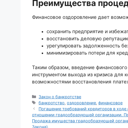
Преимущества проце
Финансовое оздоровление дает возмож
сохранить предприятие и избежа
восстановить деловую репутаци
урегулировать задолженность бе
минимизировать потери для кред
Таким образом, введение финансового
инструментом выхода из кризиса для
возможностями восстановления плате
Рубрики
Закон о банкротстве
Метки
банкротство
,
оздоровление
,
финансовое
Погашение требований кредиторов в ходе 
отношении градообразующей организации. П
Продажа имущества градообразующей организац
Закона).