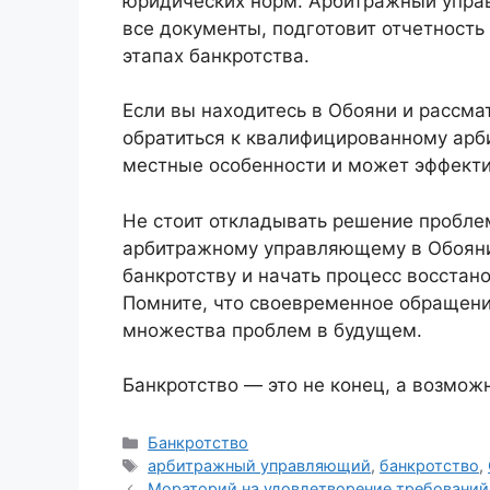
юридических норм. Арбитражный упра
все документы, подготовит отчетность 
этапах банкротства.
Если вы находитесь в Обояни и рассма
обратиться к квалифицированному ар
местные особенности и может эффект
Не стоит откладывать решение пробле
арбитражному управляющему в Обояни,
банкротству и начать процесс восста
Помните, что своевременное обращени
множества проблем в будущем.
Банкротство — это не конец, а возможн
Рубрики
Банкротство
Метки
арбитражный управляющий
,
банкротство
,
Мораторий на удовлетворение требований 