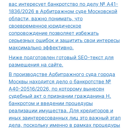
вас интересует банкротство по делу № А41-
1836/2026 в Арбитражном суде Московской
области, важно понимать, что
своевременное юридическое
сопровождение позволяет избежать
серьезных ошибок и защитить свои интересы
максимально эффективно.
Ниже подготовлен готовый SEO-текст для
размещения на сайте.
В производстве Арбитражного суда города
Москвы находится дело о банкротстве №
А40-20516/2026, по которому вынесен
судебный акт о признании гражданина Н.
банкротом и введении процедуры
реализации имущества. Для кредиторов и
иных заинтересованных лиц это важный этап
дела, поскольку именно в рамках процедуры