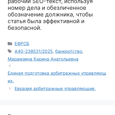
рабочий SEO-текст, используя
номер дела и обезличенное
обозначение должника, чтобы
статья была эффективной и
безопасной.
Рубрики
ЕФРСБ
Метки
А40-238531/2025
,
банкротство
,
Марамзина Карина Анатольевна
Единая подготовка арбитражных управляющ
их.
Евразия арбитражные управляющие.