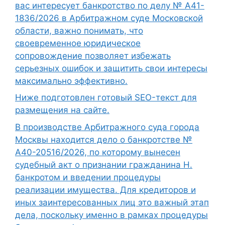
вас интересует банкротство по делу № А41-
1836/2026 в Арбитражном суде Московской
области, важно понимать, что
своевременное юридическое
сопровождение позволяет избежать
серьезных ошибок и защитить свои интересы
максимально эффективно.
Ниже подготовлен готовый SEO-текст для
размещения на сайте.
В производстве Арбитражного суда города
Москвы находится дело о банкротстве №
А40-20516/2026, по которому вынесен
судебный акт о признании гражданина Н.
банкротом и введении процедуры
реализации имущества. Для кредиторов и
иных заинтересованных лиц это важный этап
дела, поскольку именно в рамках процедуры