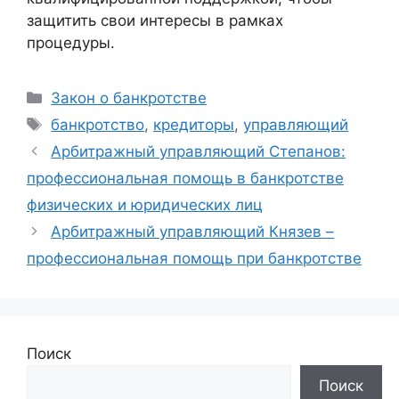
защитить свои интересы в рамках
процедуры.
Рубрики
Закон о банкротстве
Метки
банкротство
,
кредиторы
,
управляющий
Арбитражный управляющий Степанов:
профессиональная помощь в банкротстве
физических и юридических лиц
Арбитражный управляющий Князев –
профессиональная помощь при банкротстве
Поиск
Поиск