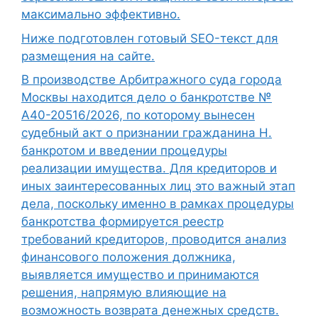
максимально эффективно.
Ниже подготовлен готовый SEO-текст для
размещения на сайте.
В производстве Арбитражного суда города
Москвы находится дело о банкротстве №
А40-20516/2026, по которому вынесен
судебный акт о признании гражданина Н.
банкротом и введении процедуры
реализации имущества. Для кредиторов и
иных заинтересованных лиц это важный этап
дела, поскольку именно в рамках процедуры
банкротства формируется реестр
требований кредиторов, проводится анализ
финансового положения должника,
выявляется имущество и принимаются
решения, напрямую влияющие на
возможность возврата денежных средств.