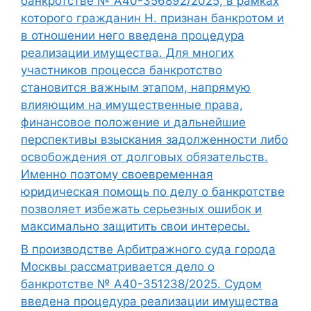
банкротстве № А40-356892/2025, в рамках
которого гражданин Н. признан банкротом и
в отношении него введена процедура
реализации имущества. Для многих
участников процесса банкротство
становится важным этапом, напрямую
влияющим на имущественные права,
финансовое положение и дальнейшие
перспективы взыскания задолженности либо
освобождения от долговых обязательств.
Именно поэтому своевременная
юридическая помощь по делу о банкротстве
позволяет избежать серьезных ошибок и
максимально защитить свои интересы.
В производстве Арбитражного суда города
Москвы рассматривается дело о
банкротстве № А40-351238/2025. Судом
введена процедура реализации имущества