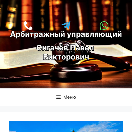
Перейти
к
содержимому
Арбитражный управляющий
С
игачёв Павел 
Викторович
Меню