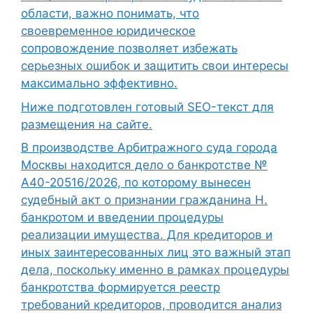
области, важно понимать, что
своевременное юридическое
сопровождение позволяет избежать
серьезных ошибок и защитить свои интересы
максимально эффективно.
Ниже подготовлен готовый SEO-текст для
размещения на сайте.
В производстве Арбитражного суда города
Москвы находится дело о банкротстве №
А40-20516/2026, по которому вынесен
судебный акт о признании гражданина Н.
банкротом и введении процедуры
реализации имущества. Для кредиторов и
иных заинтересованных лиц это важный этап
дела, поскольку именно в рамках процедуры
банкротства формируется реестр
требований кредиторов, проводится анализ