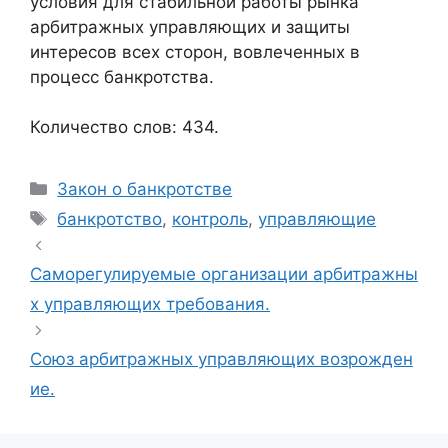
условия для стабильной работы рынка
арбитражных управляющих и защиты
интересов всех сторон, вовлеченных в
процесс банкротства.
Количество слов: 434.
Рубрики
Закон о банкротстве
Метки
банкротство
,
контроль
,
управляющие
Саморегулируемые организации арбитражны
х управляющих требования.
Союз арбитражных управляющих возрожден
ие.