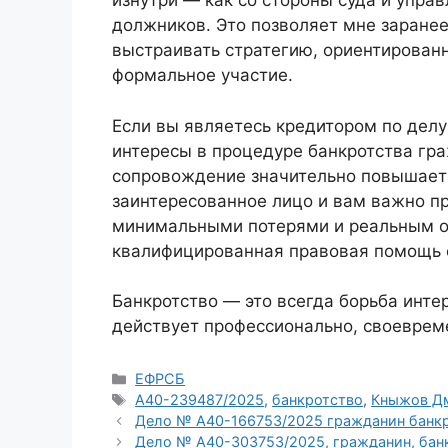
изнутри — как со стороны суда и управ
должников. Это позволяет мне заранее
выстраивать стратегию, ориентированн
формальное участие.
Если вы являетесь кредитором по делу
интересы в процедуре банкротства г
сопровождение значительно повышает
заинтересованное лицо и вам важно пр
минимальными потерями и реальным о
квалифицированная правовая помощь 
Банкротство — это всегда борьба интер
действует профессионально, своевреме
Рубрики
ЕФРСБ
Метки
А40-239487/2025
,
банкротство
,
Кныжов Д
Дело № А40-166753/2025 гражданин банк
Дело № А40-303753/2025, гражданин, бан