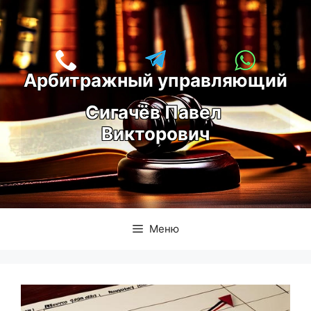
Перейти
к
содержимому
Арбитражный управляющий
С
игачёв Павел 
Викторович
Меню