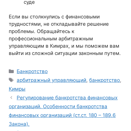
суде
Если вы столкнулись с финансовыми
трудностями, не откладывайте решение
проблемы. Обращайтесь к
профессиональным арбитражным
управляющим в Кимрах, и мы поможем вам
выйти из сложной ситуации законным путем.
Рубрики
Банкротство
Метки
арбитражный управляющий
,
банкротство
,
Кимры
Регулирование банкротства финансовых
организаций. Особенности банкротства
финансовых организаций (ст.ст. 180 – 189.6
Закона).