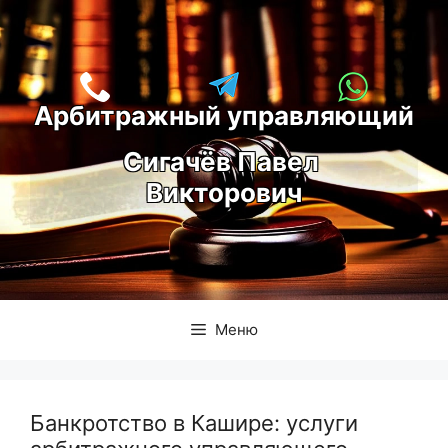
Перейти
к
содержимому
Арбитражный управляющий
С
игачёв Павел 
Викторович
Меню
Банкротство в Кашире: услуги