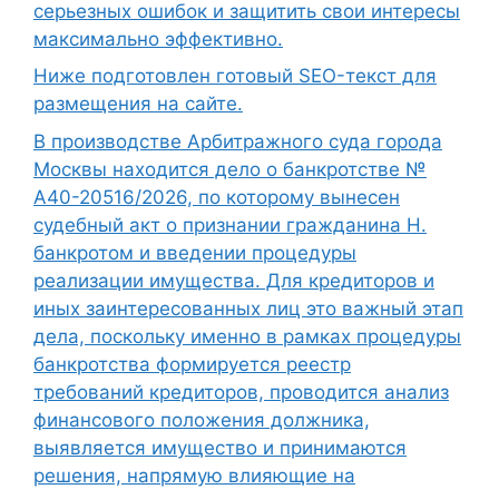
серьезных ошибок и защитить свои интересы
максимально эффективно.
Ниже подготовлен готовый SEO-текст для
размещения на сайте.
В производстве Арбитражного суда города
Москвы находится дело о банкротстве №
А40-20516/2026, по которому вынесен
судебный акт о признании гражданина Н.
банкротом и введении процедуры
реализации имущества. Для кредиторов и
иных заинтересованных лиц это важный этап
дела, поскольку именно в рамках процедуры
банкротства формируется реестр
требований кредиторов, проводится анализ
финансового положения должника,
выявляется имущество и принимаются
решения, напрямую влияющие на