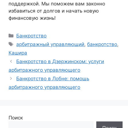
поддержкой. Мы поможем вам законно
избавиться от долгов и начать новую
финансовую жизнь!
Рубрики
Банкротство
Метки
арбитражный управляющий
,
банкротство
,
Кашира
Банкротство в Дзержинском: услуги
арбитражного управляющего
Банкротство в Лобне: помощь
арбитражного управляющего
Поиск
Поиск