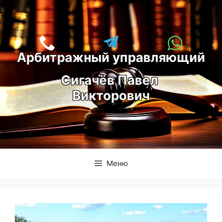
Перейти
к
содержимому
Арбитражный управляющий
С
игачёв Павел 
Викторович
Меню