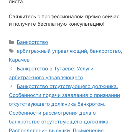
листа.
Свяжитесь с профессионалом прямо сейчас
и получите бесплатную консультацию!
Рубрики
Банкротство
Метки
арбитражный управляющий
,
банкротство
,
Карачев
Банкротство в Тутаеве: Услуги
арбитражного управляющего
Банкротство отсутствующего должника.
Особенности подачи заявления о признании
отсутствующего должника банкротом.
Особенности рассмотрения дела о
банкротстве отсутствующего должника.
Распределение выручки. Применение