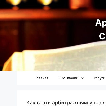
Перейти
к
содержимому
А
С
Главная
О компании
Услуги
Как стать арбитражным управ