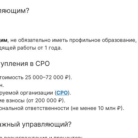
вляющим?
щим
, не обязательно иметь профильное образование,
дящей работы от 1 года.
тупления в СРО
тоимость 25 000–72 000 ₽).
н.
руемой организации (
СРО
).
ие взносы (от 200 000 ₽).
нальной ответственности (не менее 10 млн ₽).
ражный управляющий?
о вознаграждения и процентов: