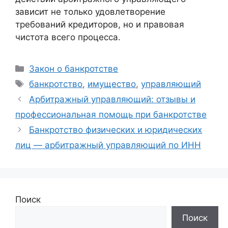
зависит не только удовлетворение
требований кредиторов, но и правовая
чистота всего процесса.
Рубрики
Закон о банкротстве
Метки
банкротство
,
имущество
,
управляющий
Арбитражный управляющий: отзывы и
профессиональная помощь при банкротстве
Банкротство физических и юридических
лиц — арбитражный управляющий по ИНН
Поиск
Поиск