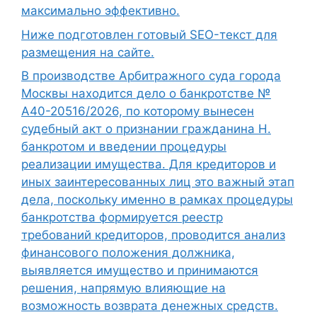
максимально эффективно.
Ниже подготовлен готовый SEO-текст для
размещения на сайте.
В производстве Арбитражного суда города
Москвы находится дело о банкротстве №
А40-20516/2026, по которому вынесен
судебный акт о признании гражданина Н.
банкротом и введении процедуры
реализации имущества. Для кредиторов и
иных заинтересованных лиц это важный этап
дела, поскольку именно в рамках процедуры
банкротства формируется реестр
требований кредиторов, проводится анализ
финансового положения должника,
выявляется имущество и принимаются
решения, напрямую влияющие на
возможность возврата денежных средств.