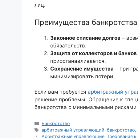
лиц.
Преимущества банкротств
Законное списание долгов
– возм
обязательств.
Защита от коллекторов и банков
приостанавливается.
Сохранение имущества
– при г
минимизировать потери.
Если вам требуется
арбитражный упр
решение проблемы. Обращение к спец
банкротства с минимальными рисками
Рубрики
Банкротство
Метки
арбитражный управляющий
,
банкротство
,
Арбитражные управляющие. Требования к а