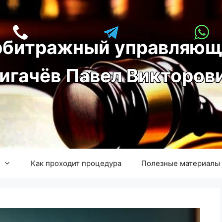
рбитражный управляющ
игачёв Павел Викторов
Как проходит процедура
Полезные материалы