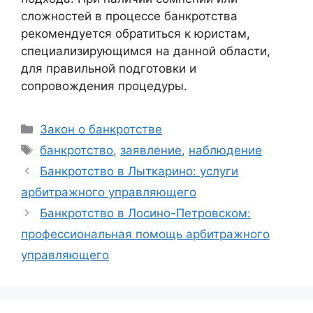
сложностей в процессе банкротства
рекомендуется обратиться к юристам,
специализирующимся на данной области,
для правильной подготовки и
сопровождения процедуры.
Рубрики
Закон о банкротстве
Метки
банкротство
,
заявление
,
наблюдение
Банкротство в Лыткарино: услуги
арбитражного управляющего
Банкротство в Лосино-Петровском:
профессиональная помощь арбитражного
управляющего