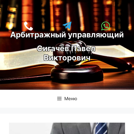
Перейти
к
содержимому
Арбитражный управляющий
С
игачёв Павел 
Викторович
Меню