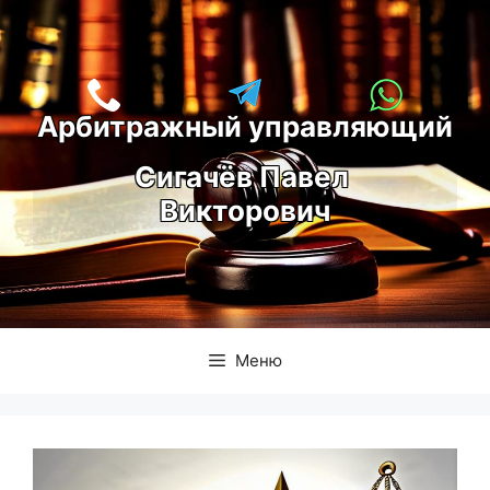
Перейти
к
содержимому
Арбитражный управляющий
С
игачёв Павел 
Викторович
Меню