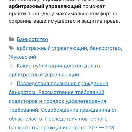
арбитражный управляющий
поможет
пройти процедуру максимально комфортно,
сохранив ваше имущество и защитив права.
Рубрики
Банкротство
Метки
арбитражный управляющий
,
банкротство
,
Жуковский
Какие публикации должен делать
арбитражный управляющий.
Последствия признания гражданина
банкротом. Рассмотрение требований
кредиторов и порядок удовлетворения
требований. Освобождение гражданина от
обязательств. Последствия повторного
банкротства гражданина (ст.ст. 207 — 213