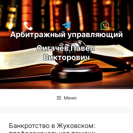
Перейти
к
содержимому
Арбитражный управляющий
С
игачёв Павел 
Викторович
Меню
Банкротство в Жуковском: