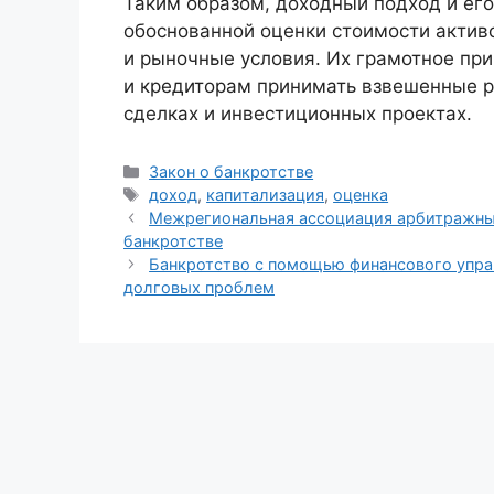
Таким образом, доходный подход и ег
обоснованной оценки стоимости актив
и рыночные условия. Их грамотное пр
и кредиторам принимать взвешенные р
сделках и инвестиционных проектах.
Рубрики
Закон о банкротстве
Метки
доход
,
капитализация
,
оценка
Межрегиональная ассоциация арбитражны
банкротстве
Банкротство с помощью финансового упра
долговых проблем