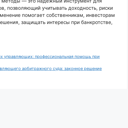
о методы — это надежный инструмент для
ов, позволяющий учитывать доходность, риски
именение помогает собственникам, инвесторам
ешения, защищать интересы при банкротстве,
х управляющих: профессиональная помощь при
вляющего арбитражного суда: законное решение