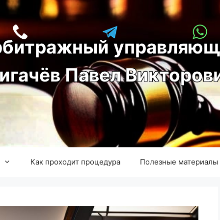
рбитражный управляющ
игачёв Павел Викторов
Как проходит процедура
Полезные материалы