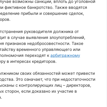
лучае возможны санкции, вплоть до уголовной
ли фиктивное банкротство. Также вводятся
ределение прибыли и совершение сделок,
оров.
тстранения руководителя должника от
дит в случае выявления злоупотреблений,
ия признаков недобросовестности. Такое
атайству временного управляющего или
 полномочия переходят к
арбитражному
уру в интересах кредиторов.
олжником своих обязанностей может привести
дства. Это означает, что при недостаточности
ысканы с контролирующих лиц – директоров,
х сторон, если доказано их участие в
.