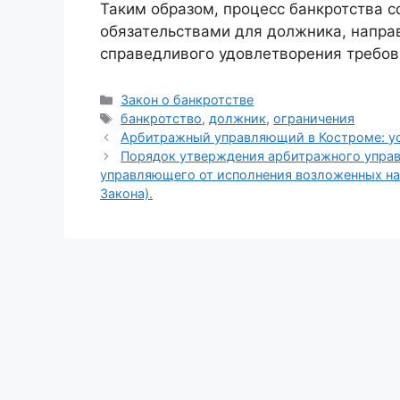
Таким образом, процесс банкротства 
обязательствами для должника, напра
справедливого удовлетворения требов
Рубрики
Закон о банкротстве
Метки
банкротство
,
должник
,
ограничения
Арбитражный управляющий в Костроме: ус
Порядок утверждения арбитражного упра
управляющего от исполнения возложенных на не
Закона).