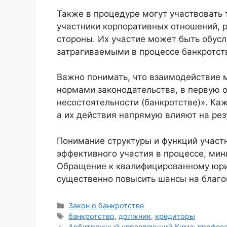
Также в процедуре могут участвовать
участники корпоративных отношений, 
стороны. Их участие может быть обус
затрагиваемыми в процессе банкротст
Важно понимать, что взаимодействие 
нормами законодательства, в первую 
несостоятельности (банкротстве)». Ка
а их действия напрямую влияют на рез
Понимание структуры и функций участ
эффективного участия в процессе, мин
Обращение к квалифицированному юрис
существенно повысить шансы на благо
Рубрики
Закон о банкротстве
Метки
банкротство
,
должник
,
кредиторы
Арбитражный управляющий Кима: професси