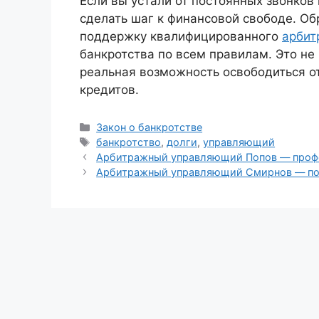
Если вы устали от постоянных звонков 
сделать шаг к финансовой свободе. Об
поддержку квалифицированного
арбит
банкротства по всем правилам. Это н
реальная возможность освободиться от
кредитов.
Рубрики
Закон о банкротстве
Метки
банкротство
,
долги
,
управляющий
Арбитражный управляющий Попов — профе
Арбитражный управляющий Смирнов — пом