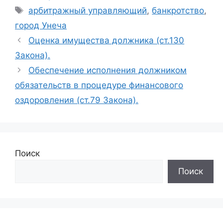
Метки
арбитражный управляющий
,
банкротство
,
город Унеча
Оценка имущества должника (ст.130
Закона).
Обеспечение исполнения должником
обязательств в процедуре финансового
оздоровления (ст.79 Закона).
Поиск
Поиск